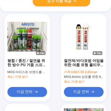
요구 사항 제공
봉합 / 충진 / 절연을 위
절연제/바다표범 어업을
한 방수 PU 거품 스프레
위한 여름 유형 폴리우
이고 팽장
레탄 거품 살포 B3 방화
MOQ:
아리스토 브랜드를 위한 6000개 깡통인 OEM을 위한 15000개 깡통
가격:
USD1.55-2.25/can
효력이 있는 PU 거품
최신 가격 받기
MOQ:
Aristo 상표를 위한 6000pcs, OEM 상표를 위한 15000pcs
최신 가격 받기
지금 연락
지금 연락