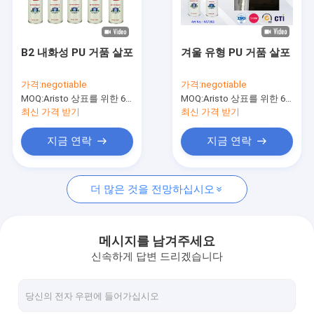
공장 투어
품질 관리
B2 내화성 PU 거품 살포
겨울 유형 PU 거품 살포
News
가격:
negotiable
가격:
negotiable
MOQ:
Aristo 상표를 위한 6000pcs, 고객 상표를 위한 15000pcs
MOQ:
Aristo 상표를 위한 6000pcs, 고객 상표를 위한 15000pcs
최신 가격 받기
최신 가격 받기
직물 분무 도장
지금 연락
지금 연락
낙서 분무 도장
더 많은 것을 전망하십시오
아크릴 스프레이 페인트
산업 윤활유
메시지를 남겨주세요
신속하게 답변 드리겠습니다
스프레이 페인트를 표시
감적 펜