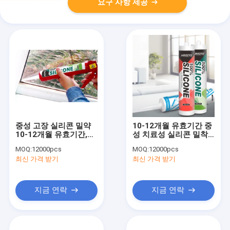
요구 사항 제공
중성 고장 실리콘 밀약
10-12개월 유효기간 중
10-12개월 유효기간,
성 치료성 실리콘 밀착
24시간의 완전한 고장
제 플라스틱에 접착력
MOQ:
12000pcs
MOQ:
12000pcs
및 산업 밀폐용으로
및 온도 저항성 -50°C ~
최신 가격 받기
최신 가격 받기
-50°C ~ 250°C의 온도
250°C
저항성
지금 연락
지금 연락