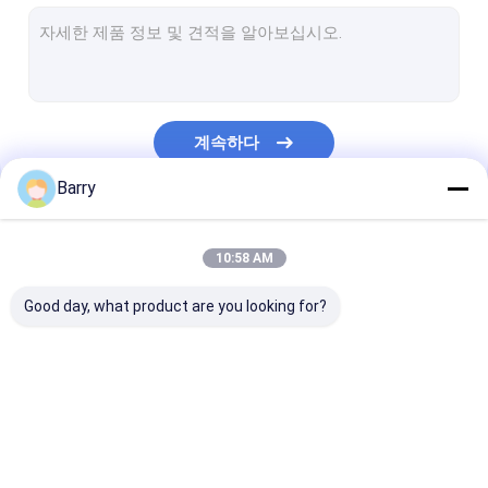
수성 페인트
차 청소 살포
자동 배려 제품
계속하다
전기 세탁기술자 살포
Barry
가구 세탁기술자
우리의 카테고리
우레탄 폼 스프레이
10:58 AM
실리콘 실 란 트
Good day, what product are you looking for?
스프레이 접착제
폴리우레탄 실란트
직물 분무 도장
낙서 분무 도장
아크릴 스프레이
개인 건강 제품