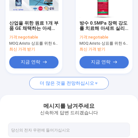
공장 투어
품질 관리
산업을 위한 원료 1개 부
방수 0.5MPa 장력 강도
품 GE 채택하는 아세트
를 치료해 아세트 실리
News
실리콘 접착성 실란트
콘 실란트 중립국을 비
가격:
negotiable
가격:
negotiable
추십시오
MOQ:
Aristo 상표를 위한 6000pcs, 고객 상표를 위한 15000pcs
MOQ:
Aristo 상표를 위한 6000pcs, 고객 상표를 위한 15000pcs
최신 가격 받기
최신 가격 받기
직물 분무 도장
지금 연락
지금 연락
낙서 분무 도장
더 많은 것을 전망하십시오
아크릴 스프레이 페인트
산업 윤활유
메시지를 남겨주세요
신속하게 답변 드리겠습니다
스프레이 페인트를 표시
감적 펜