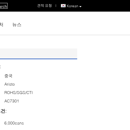
견적 요청
|
Korean
arch
처
뉴스
:
중국
Aristo
ROHS/SGS/CTI
AC7301
건:
6,000cans