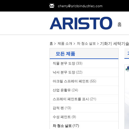
cherry@aristoindustries.com
홈
기화기 세탁기술
홈
제품 소개
차 청소 살포
모든 제품
직물 분무 도장
(33)
낙서 분무 도장
(22)
아크릴 스프레이 페인트
(55)
산업 윤활유
(24)
스프레이 페인트를 표시
(21)
감적 펜
(13)
수성 페인트
(9)
차 청소 살포
(17)