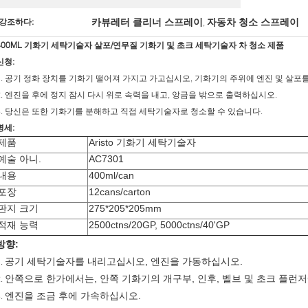
카뷰레터 클리너 스프레이
자동차 청소 스프레이
강조하다:
,
400ML 기화기 세탁기술자 살포/연무질 기화기 및 초크 세탁기술자 차 청소 제품
신청:
1. 공기 정화 장치를 기화기 떨어져 가지고 가고십시오, 기화기의 주위에 엔진 및 살포
2. 엔진을 후에 정지 잠시 다시 위로 속력을 내고, 앙금을 밖으로 출력하십시오.
3. 당신은 또한 기화기를 분해하고 직접 세탁기술자로 청소할 수 있습니다.
명세:
제품
Aristo 기화기 세탁기술자
예술 아니.
AC7301
내용
400ml/can
포장
12cans/carton
판지 크기
275*205*205mm
적재 능력
2500ctns/20GP, 5000ctns/40'GP
방향:
공기 세탁기술자를 내리고십시오, 엔진을 가동하십시오.
1.
안쪽으로 한가에서는, 안쪽 기화기의 개구부, 인후, 벨브 및 초크 플런
2.
엔진을 조금 후에 가속하십시오.
3.