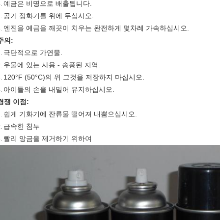
예금은 비명으로 배출됩니다.
4.
공기 정화기를 위에 두십시오.
5.
엔진을 예금을 깨끗이 치우는 완전하게 몇차례 가속하십시오.
6.
주의:
극단적으로 가연물.
1.
우물에 있는 사용 - 송풍된 지역.
2.
120°F (50°C)의 위 그것을 저장하지 마십시오.
3.
아이들의 손을 내밀어 유지하십시오.
4.
경쟁 이점:
쉽게 기화기에 잔류물 떨어져 내뿜으십시오.
1.
급속한 침투
2.
빨리 앙금을 제거하기 위하여
3.