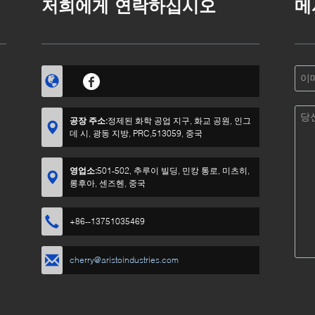
저희에게 연락하십시오
메
공장 주소:
정제된 화학 공업 지구, 화교 공원, 인그
데 시, 광동 지방, PRC,513059, 중국
영업소:
501-502, 추루이 빌딩, 민캉 통로, 미츠히,
롱후아, 센즈헨, 중국
+86--13751035469
cherry@aristoindustries.com