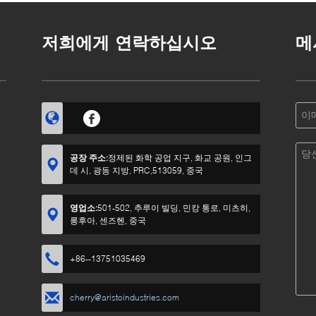
저희에게 연락하십시오
메
공장 주소:
정제된 화학 공업 지구, 화교 공원, 인그
데 시, 광동 지방, PRC,513059, 중국
영업소:
501-502, 추루이 빌딩, 민캉 통로, 미츠히,
롱후아, 센즈헨, 중국
+86--13751035469
cherry@aristoindustries.com