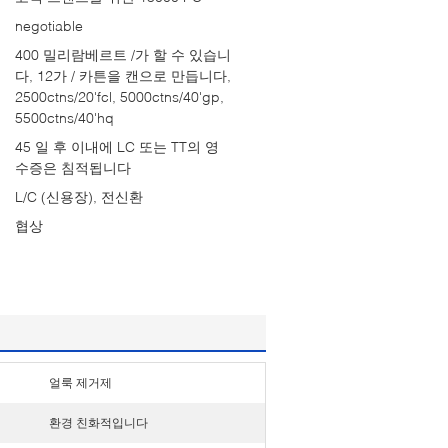
negotiable
400 밀리람베르트 /가 할 수 있습니
다, 12가 / 카튼을 캔으로 만듭니다,
2500ctns/20'fcl, 5000ctns/40'gp,
5500ctns/40'hq
45 일 후 이내에 LC 또는 TT의 영
수증은 침적됩니다
L/C (신용장), 전신환
협상
얼룩 제거제
환경 친화적입니다