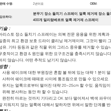
판매 수명:
2년이요
OEM:
분무기 장소 들치기 스프레이
얼룩 제거제 장소 
,
강조하다:
400개 밀리람베르트 얼룩 제거제 스프레이
기술 :
아리스토 장소 들치기 스프레이는 의복 전문 응용을 위한 계획과
일종의 최고 환경 보호 드라이 클리닝 제거제이며, 그것이 빨리 그
섬유, 기타 등등과 같은 직물 위의 그리스 중유를 제거할 수 있
우호적이고 환경 & 원인을 위한 요구조건을 충족시키지 않습니다 
하지 않습니다, 어떤 추적도 남기지 않습니다.
방향 :
사용 쉐이크에 대한 부원장은 혼합 볼 뒤에 있는 대략 1 분이 
사하여 쉐이크에 때때로 사이에 통조림으로 만들 수 있으세요.
유지는 얼룩으로부터 떨어진 대략 20~25cm 할 수있. 움직임
위해 분사하는 동안 하 할 수 있습니다.
완전히 마르는 것까지 기다리고 OK 보다 떨어져서 백색 파우
잘 지워지지 않는 얼룩에 대해서 말하자면 위에서 말한 단계를 