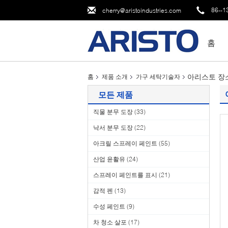
86--1
cherry@aristoindustries.com
홈
아리스토 장소
홈
제품 소개
가구 세탁기술자
모든 제품
직물 분무 도장
(33)
낙서 분무 도장
(22)
아크릴 스프레이 페인트
(55)
산업 윤활유
(24)
스프레이 페인트를 표시
(21)
감적 펜
(13)
수성 페인트
(9)
차 청소 살포
(17)