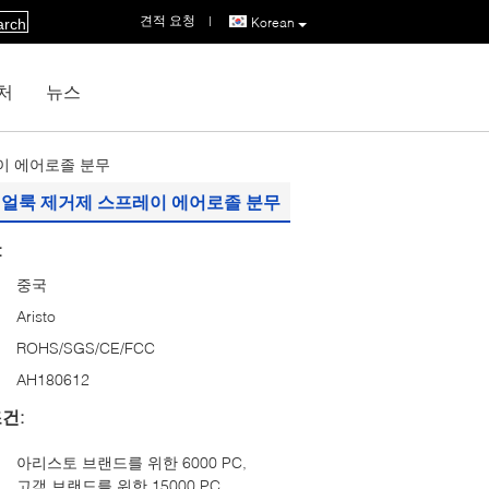
견적 요청
|
Korean
arch
처
뉴스
이 에어로졸 분무
트 얼룩 제거제 스프레이 에어로졸 분무
:
중국
Aristo
ROHS/SGS/CE/FCC
AH180612
건:
아리스토 브랜드를 위한 6000 PC,
고객 브랜드를 위한 15000 PC