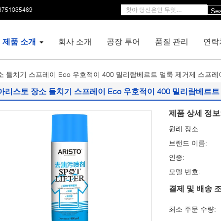
3751035469
Se
제품 소개
회사 소개
공장 투어
품질 관리
연락
 들치기 스프레이 Eco 우호적이 400 밀리람베르트 얼룩 제거제 스프레
아리스토 장소 들치기 스프레이 Eco 우호적이 400 밀리람베르
제품 상세 정보
원래 장소:
브랜드 이름:
인증:
모델 번호:
결제 및 배송 조
최소 주문 수량: