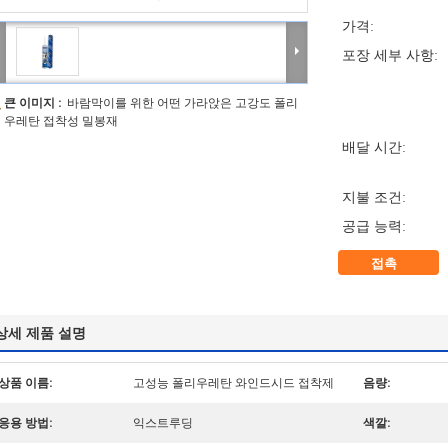
가격:
포장 세부 사항:
큰 이미지 :
바람막이를 위한 어떤 가라앉은 고강도 폴리
우레탄 접착성 밀봉재
배달 시간:
지불 조건:
공급 능력:
접촉
상세 제품 설명
상품 이름:
고성능 폴리우레탄 와인드시드 접착제
음량:
응용 방법:
익스트루딩
색깔: