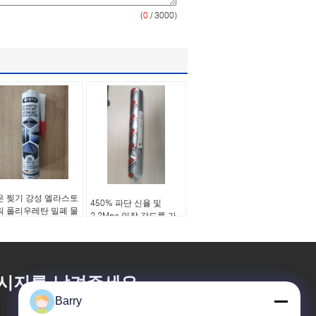
(
0
/ 3000)
은 찢기 강성 엘라스토
450% 파단 신율 및
릭 폴리우레탄 밀폐 물
2.2Mpa 인장 강도를 가
310ml 카트리
진 1액형 폴리우레탄 실
600ml 소시지 포장재
란트
시지를 남겨주세요
Barry