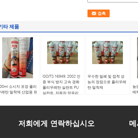
기타 제품
ISO/TS 16949: 2002 인
우수한 밀폐 및 접착 성
증 부식 방지 고속 경화
능의 장점으로 폴리우레
600ml 소시지 포장 폴리
높
폴리우레탄 실란트 PU
탄 밀착제
우레탄 밀착제 산업용 유
메
실란트, 자동차 앞유리
연한 밀착 솔루션
질 
및 차체 구조 접착용
지/
저희에게 연락하십시오
메