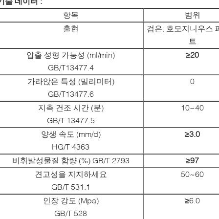
기술 데이터 :
항목
범위
출현
검은, 호모지니우스 
트
압출 성형 가능성 (ml/min)
≥20
GB/T13477.4
가라앉은 특성 (밀리미터)
0
GB/T13477.6
지촉 건조 시간 (분)
10~40
GB/T 13477.5
양생 속도 (mm/d)
≥3.0
HG/T 4363
비휘발성물질 함량 (%) GB/T 2793
≥97
견고성을 지지하세요
50~60
GB/T 531.1
인장 강도 (Mpa)
≥
6.0
GB/T 528