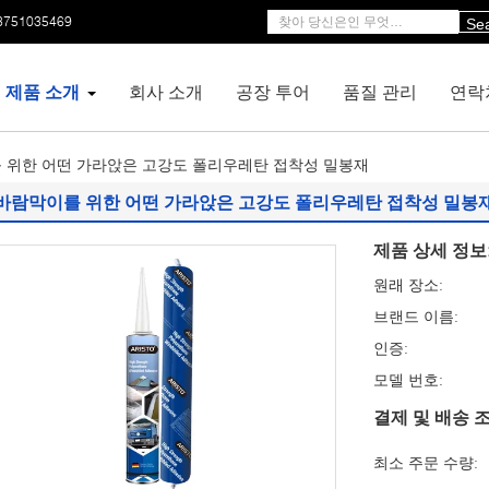
3751035469
Se
제품 소개
회사 소개
공장 투어
품질 관리
연락
 위한 어떤 가라앉은 고강도 폴리우레탄 접착성 밀봉재
바람막이를 위한 어떤 가라앉은 고강도 폴리우레탄 접착성 밀봉
제품 상세 정보
원래 장소:
브랜드 이름:
인증:
모델 번호:
결제 및 배송 조
최소 주문 수량: