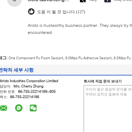
도움 이 될 것 입니다 (127)
Aristo is trustworthy business partner. They always try 
encountered.
,
,
태그:
One Component Pu Foam Sealant
6.0Mpa Pu Adhesive Sealant
6.5Mpa Pu 
연락처 세부 사항
Aristo Industries Corporation Limited
회사에 직접 문의 보내기
담당자:
Mrs. Cherry Zhang
전화 번호:
86-755-22214189--805
팩스:
86-755-22214186