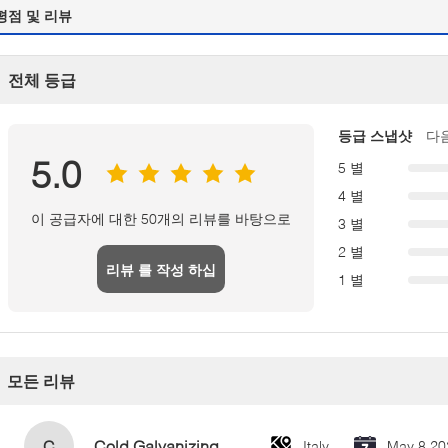
평점 및 리뷰
전체 등급
등급 스냅샷
다
5.0
5 별
4 별
이 공급자에 대한 50개의 리뷰를 바탕으로
3 별
2 별
리뷰 를 작성 하십
1 별
시오
모든 리뷰
C
Cold Galvanizing Zinc Spray Paint 400ml
Italy
May 8.20