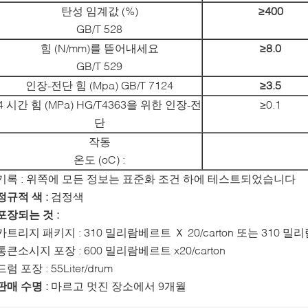
탄성 임계값 (%)
≥400
GB/T 528
힘 (N/mm)를 뜯어내세요
≥8.0
GB/T 529
인장-전단 힘 (Mpa) GB/T 7124
≥3.5
4 시간 힘 (MPa) HG/T4363을 위한 인장-전
≥0.1
단
작동
온도 (oC) :
기록 : 위쪽에 모든 정보는 표준화 조건 하에 테스트되었습니다
정규적 색 :
검정색
포장되는 것 :
카트리지 패키지 : 310 밀리람베르트 Ｘ 20/carton 또는 310 밀리람
통큰소시지 포장 : 600 밀리람베르트 x20/carton
드럼 포장 : 55Liter/drum
판매 수명 :
마르고 멋진 장소에서 9개월