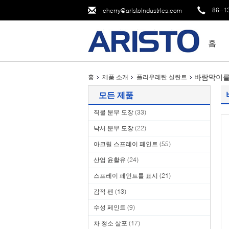
86--1
cherry@aristoindustries.com
홈
바람막이를
홈
제품 소개
폴리우레탄 실란트
모든 제품
직물 분무 도장
(33)
낙서 분무 도장
(22)
아크릴 스프레이 페인트
(55)
산업 윤활유
(24)
스프레이 페인트를 표시
(21)
감적 펜
(13)
수성 페인트
(9)
차 청소 살포
(17)