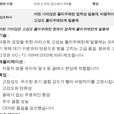
판매 수명:
마르고 멋진 장소에서 9개월
특징:
어떤 가라앉은 폴리우레탄 접착성 밀봉재
바람막이
,
강조하다:
고강도 폴리우레탄계 밀봉제
어떤 가라앉은 고강도 폴리우레탄 창유리 접착제 폴리우레탄계 밀봉제
기술 :
자동차 공장을 위한 아리스토 고성능 폴리우레탄계 밀봉제는 오
기 위해 대기 수분과의 반응으로 병을 고치는 고급 품질, 원파트,
그것은 ISO / TS 16949:2002에 따라 제조됩니다.
애플리케이션 :
자동차 방풍 유리와 옆 & 등 글래스 본딩에 적합합니다.
특징 :
고점성도, 우수한 초기 결합 강도가 빨리 바람막이를 고정시킵
고강도와 탄력성
용매가 없는 우호적인 환경
우수 결합 성능
OEM은 품질을 승인했습니다