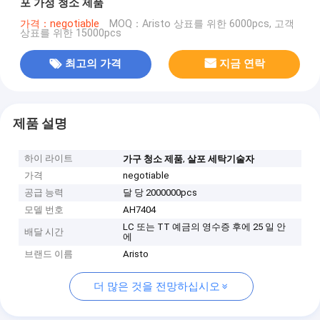
포 가정 청소 제품
가격：negotiable
MOQ：Aristo 상표를 위한 6000pcs, 고객
상표를 위한 15000pcs
최고의 가격
지금 연락
제품 설명
하이 라이트
,
가구 청소 제품
살포 세탁기술자
가격
negotiable
공급 능력
달 당 2000000pcs
모델 번호
AH7404
LC 또는 TT 예금의 영수증 후에 25 일 안
배달 시간
에
브랜드 이름
Aristo
더 많은 것을 전망하십시오