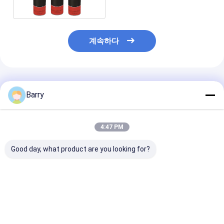
깁니다
계속하다
추천된 제품
Barry
4:47 PM
Good day, what product are you looking for?
공예 및 DIY 프로젝트에
수면 스프레이 접착제
350g 캔 및 50
서 강력하고 내구성이
1~5분 건조시간과
의 VOC 함량 3
뛰어난 접착을 위한 영
350g의 순량 중량의
인 투명 다목적 
구적이고 무독성 아크릴
30% 이하의 VOC 함량
이 접착제
스프레이 접착제
최고의 가격
최고의 가격
최고의 