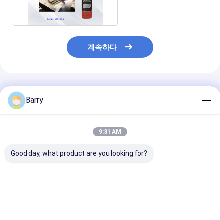
계속하다
추천된 제품
Barry
9:31 AM
Good day, what product are you looking for?
공예 및 DIY 프로젝트에
수면 스프레이 접착제
350g 캔 및 50
서 강력하고 내구성이
1~5분 건조시간과
의 VOC 함량 3
뛰어난 접착을 위한 영
350g의 순량 중량의
인 투명 다목적 
구적이고 무독성 아크릴
30% 이하의 VOC 함량
이 접착제
스프레이 접착제
최고의 가격
최고의 가격
최고의 