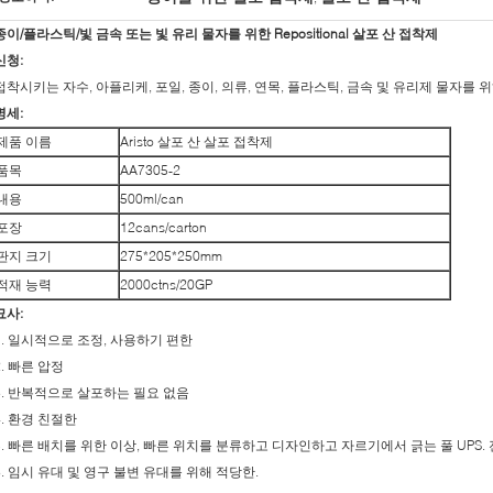
종이/플라스틱/빛 금속 또는 빛 유리 물자를 위한 Repositional 살포 산 접착제
신청:
접착시키는 자수, 아플리케, 포일, 종이, 의류, 연목, 플라스틱, 금속 및 유리제 물자를 위
명세:
제품 이름
Aristo 살포 산 살포 접착제
품목
AA7305-2
내용
500ml/can
포장
12cans/carton
판지 크기
275*205*250mm
적재 능력
2000ctns/20GP
묘사:
1. 일시적으로 조정, 사용하기 편한
2. 빠른 압정
3. 반복적으로 살포하는 필요 없음
4. 환경 친절한
5. 빠른 배치를 위한 이상, 빠른 위치를 분류하고 디자인하고 자르기에서 긁는 풀 UPS
6. 임시 유대 및 영구 불변 유대를 위해 적당한.