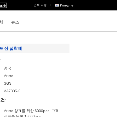
견적 요청
|
Korean
arch
처
뉴스
살포 산 접착제
:
중국
Aristo
SGS
AA7305-2
건:
Aristo 상표를 위한 6000pcs, 고객
상표를 위한 15000pcs