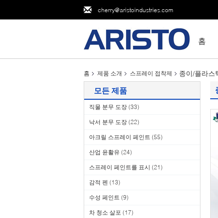
cherry@aristoindustries.com
홈
종이/플라스틱/
홈
제품 소개
스프레이 접착제
모든 제품
직물 분무 도장
(33)
낙서 분무 도장
(22)
아크릴 스프레이 페인트
(55)
산업 윤활유
(24)
스프레이 페인트를 표시
(21)
감적 펜
(13)
수성 페인트
(9)
차 청소 살포
(17)