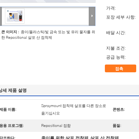
가격:
포장 세부 사항:
큰 이미지 :
종이/플라스틱/빛 금속 또는 빛 유리 물자를 위
배달 시간:
한 Repositional 살포 산 접착제
지불 조건:
공급 능력:
접촉
상세 제품 설명
Spraymount 접착제 살포를 다른 장소로
제품 이름:
콘텐츠:
옮기십시오
응용 프로그램:
Repositional 접합
품질:
종이를 위한 살포 접착제
살포 산 접착제
강조하다:
,