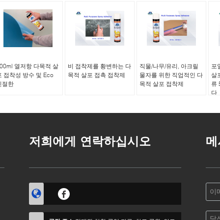
500ml 열저항 다목적 살
비 접착제를 황변하는 다
직물/나무/유리, 아크릴
포
포 접착성 방수 및 Eco
목적 살포 접촉 접착제
물자를 위한 직업적인 다
살포
친절한
목적 살포 접착제
류 
다
저희에게 연락하십시오
메