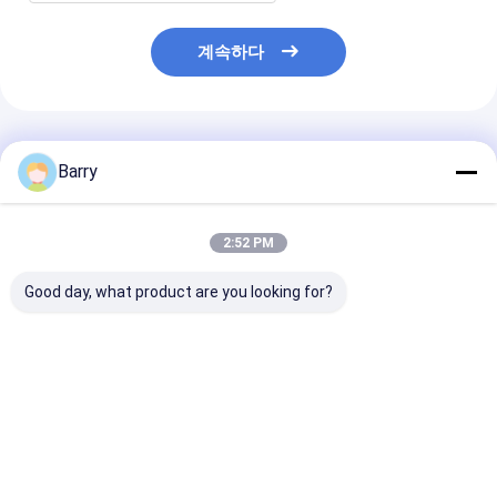
계속하다
추천된 제품
Barry
2:52 PM
Good day, what product are you looking for?
아리스토 150ml
400ml 아리스토 가구
10oz (400ml
400ml 영구 색상 직물
외관 페인트
및 곰팡이 저항성
스프레이 페인트
춘 실내외 사용 
속건성 방수 스
최고의 가격
최고의 가격
최고의 