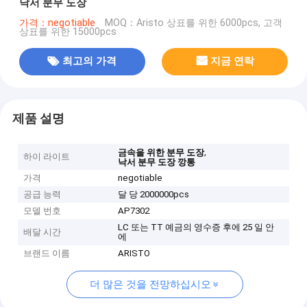
낙서 분무 도장
가격：negotiable
MOQ：Aristo 상표를 위한 6000pcs, 고객
상표를 위한 15000pcs
최고의 가격
지금 연락
제품 설명
,
금속을 위한 분무 도장
하이 라이트
낙서 분무 도장 깡통
가격
negotiable
공급 능력
달 당 2000000pcs
모델 번호
AP7302
LC 또는 TT 예금의 영수증 후에 25 일 안
배달 시간
에
브랜드 이름
ARISTO
더 많은 것을 전망하십시오