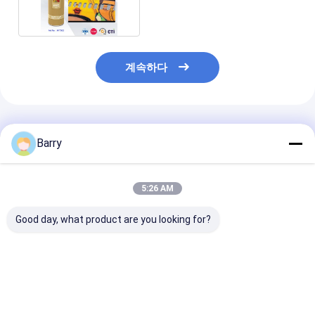
계속하다
추천된 제품
Barry
5:26 AM
Good day, what product are you looking for?
아리스토 그래피티 스프
대용량 400 밀리람베르
다중-컬러 그라
레이 페인트
트 그라피토 분무 페인
무 페인트는 건
트 기상 레지스탄트 평
중점도 400 밀
활 표면
트를 금식시킵
최고의 가격
최고의 가격
최고의 