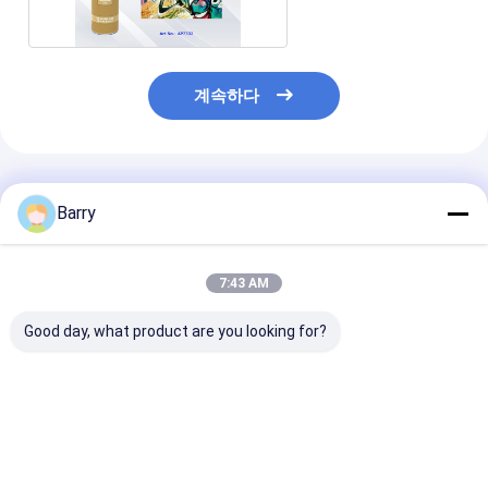
계속하다
추천된 제품
Barry
7:43 AM
Good day, what product are you looking for?
아리스토 그래피티 스프
대용량 400 밀리람베르
다중-컬러 그라
레이 페인트
트 그라피토 분무 페인
무 페인트는 건
트 기상 레지스탄트 평
중점도 400 밀
활 표면
트를 금식시킵
최고의 가격
최고의 가격
최고의 