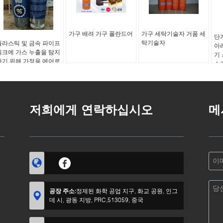
가구 배려 가구 폴란드어
가구 세탁기술자 거품 세
단
탁기술자
플라스틱 및 금속 파이프
아
워크에 가스 누출을 탐지
기
하기 위해 가정용 에어로
스
솔과 일관성 있고 정확한
응용
저희에게 연락하십시오
메
공장 주소:
정제된 화학 공업 지구, 화교 공원, 인그
데 시, 광동 지방, PRC,513059, 중국