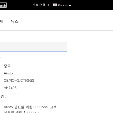
견적 요청
|
Korean
arch
처
뉴스
:
중국
Aristo
CE/ROHS/CTI/SGS
AH7405
건:
Aristo 상표를 위한 6000pcs, 고객
상표를 위한 15000pcs