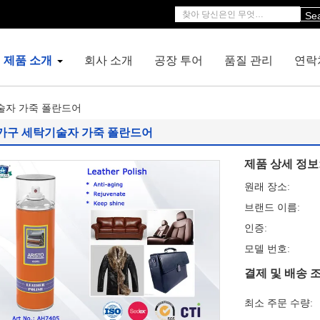
Se
제품 소개
회사 소개
공장 투어
품질 관리
연락
술자 가죽 폴란드어
가구 세탁기술자 가죽 폴란드어
제품 상세 정보
원래 장소:
브랜드 이름:
인증:
모델 번호:
결제 및 배송 조
최소 주문 수량: