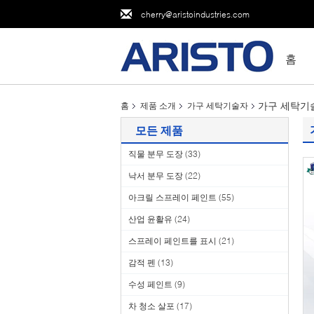
cherry@aristoindustries.com
홈
가구 세탁기
홈
제품 소개
가구 세탁기술자
모든 제품
직물 분무 도장
(33)
낙서 분무 도장
(22)
아크릴 스프레이 페인트
(55)
산업 윤활유
(24)
스프레이 페인트를 표시
(21)
감적 펜
(13)
수성 페인트
(9)
차 청소 살포
(17)