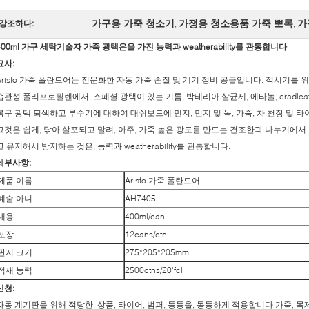
가구용 가죽 청소기
가정용 청소용품 가죽 뽀록
가
강조하다:
,
,
400ml 가구 세탁기술자 가죽 광택은을 가진 능력과 weatherability를 관통합니다
묘사:
Aristo 가죽 폴란드어는 전문화한 자동 가죽 손질 및 계기 정비 공급입니다. 적시기를
습관성 폴리프로필렌에서, 스페셜 광택이 있는 기름, 박테리아 살균제, 에타놀, eradicat
복구 광택 퇴색하고 부수기에 대하여 대쉬보드에 먼지, 먼지 및 녹, 가죽, 차 천장 및 타
그것은 쉽게, 닦아 살포되고 말려, 아주, 가죽 높은 광도를 만드는 건조한과 나누기에서
고 유지해서 방지하는 것은, 능력과 weatherability를 관통합니다.
세부사항:
제품 이름
Aristo 가죽 폴란드어
예술 아니.
AH7405
내용
400ml/can
포장
12cans/ctn
판지 크기
275*205*205mm
적재 능력
2500ctns/20'fcl
신청:
자동 계기판을 위해 적당한, 상품, 타이어, 범퍼, 등등을, 동등하게 적용합니다 가죽, 