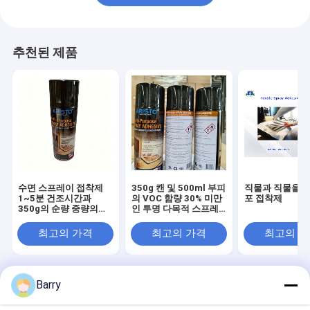
추천된 제품
수면 스프레이 접착제
350g 캔 및 500ml 부피
직물과 직물을 위
1~5분 건조시간과
의 VOC 함량 30% 미만
포 접착제
350g의 순량 중량의
인 투명 다목적 스프레
30% 이하의 VOC 함량
이 접착제
최고의 가격
최고의 가격
최고의 
Barry
Desktop Site
홈
사이트맵
Sitemap
개인정보 보호 정책