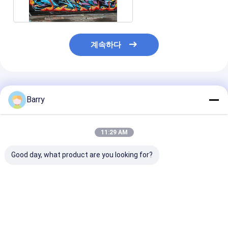
계속하다
추천된 제품
Barry
11:29 AM
Good day, what product are you looking for?
아리스토 그래피티 스프
대용량 400 밀리람베르
다중-컬러 그라
레이 페인트
트 그라피토 분무 페인
무 페인트는 건
트 기상 레지스탄트 평
중점도 400 밀
활 표면
트를 금식시킵
최고의 가격
최고의 가격
최고의 