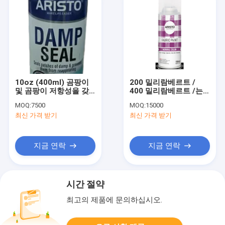
10oz (400ml) 곰팡이
200 밀리람베르트 /
및 곰팡이 저항성을 갖
400 밀리람베르트 /는
춘 실내외 사용 가능한
구성 영구 컬러 거의 나
MOQ:
7500
MOQ:
15000
속건성 방수 스프레이
지 않는 냄새 로우 VOC
최신 가격 받기
최신 가격 받기
콘텐츠를 위한 분무 페
인트 할 수있는 수 있고
지금 연락
지금 연락
시간 절약
최고의 제품에 문의하십시오.