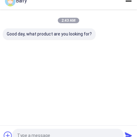
Barry
우리의 카테고리
2:43 AM
Good day, what product are you looking for?
직물 분무 도장
낙서 분무 도장
아크릴 스프레이
Desktop Site
홈
사이트맵
사이트맵
개인정보 보호 정책
품질
직물 분무 도장
중국 공장.Copyright © 2026 Aristo Industries
Corporation Limited. All Rights Reserved.