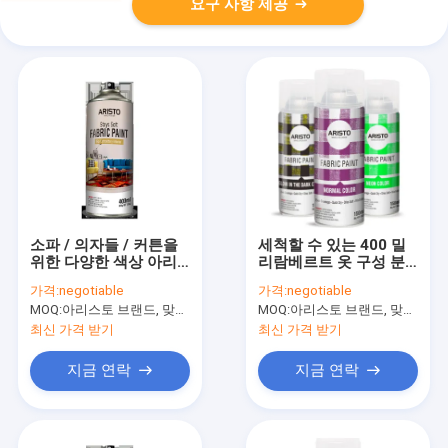
요구 사항 제공
소파 / 의자들 / 커튼을
세척할 수 있는 400 밀
위한 다양한 색상 아리
리람베르트 옷 구성 분
스토 실내 장식 직물 페
무 페인트 비 독성의 빠
가격:
negotiable
가격:
negotiable
인트 스프레이
른 건식
MOQ:
아리스토 브랜드, 맞춘 브랜드를 위한 15000개 깡통을 위한 6000개 깡통
MOQ:
아리스토 브랜드, 맞춘 브랜드를 위한 15000개 깡통을 위한 6000개 깡통
최신 가격 받기
최신 가격 받기
지금 연락
지금 연락