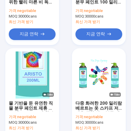
위한 빨리 마른 비 독성
분무 페인트 100 밀리람
수성 페인트
의 분무기 구성 분무 페
베르트 200 밀리람베르
가격:
negotiable
가격:
negotiable
인트
트 400 밀리람베르트
MOQ:
차 청소 살포
30000cans
MOQ:
30000cans
최신 가격 받기
최신 가격 받기
자동 배려 제품
지금 연락
지금 연락
전기 세탁기술자 살포
가구 세탁기술자
우레탄 폼 스프레이
실리콘 실 란 트
스프레이 접착제
물 기반을 둔 유연한 직
다중 화려한 200 밀리람
폴리우레탄 실란트
물 분무 페인트 제휴 염
베르트는 옷 스카프 저
료 잉크 200ml/가 할 수
장을 위한 염료 분무 페
가격:
negotiable
가격:
negotiable
있습니다
인트 DIY를 결합합니다
개인 건강 제품
MOQ:
30000cans
MOQ:
30000cans
최신 가격 받기
최신 가격 받기