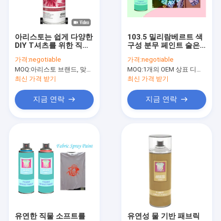
공장 투어
품질 관리
아리스토는 쉽게 다양한
103.5 밀리람베르트 색
DIY T셔츠를 위한 직물
구성 분무 페인트 술은
News
염료 스프레이 가구 천
어떤 유독한 사실상 향
가격:
negotiable
가격:
negotiable
씌우기 코팅을 결합합니
기가 없지 않은 것 기초
MOQ:
아리스토 브랜드, 맞춘 브랜드를 위한 15000개 깡통을 위한 6000개 깡통
MOQ:
1개의 OEM 상표 디자인 당 25000cans, 1200cans/color
다
로 하지 않았습니다
최신 가격 받기
최신 가격 받기
직물 분무 도장
지금 연락
지금 연락
낙서 분무 도장
아크릴 스프레이 페인트
산업 윤활유
스프레이 페인트를 표시
감적 펜
유연한 직물 소프트를
유연성 물 기반 패브릭