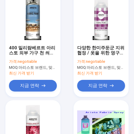
400 밀리람베르트 아리
다양한 한미주둔군 지위
스토 외부 가구 천 씌우
협정 / 옷을 위한 영구
기 분무 페인트 UV 예방
컬러 구성 분무 페인트
가격:
negotiable
가격:
negotiable
보호제 다양한 색상
아리스토 150 밀리람베
MOQ:
아리스토 브랜드, 맞춘 브랜드를 위한 15000개 깡통을 위한 6000개 깡통
MOQ:
아리스토 브랜드, 맞춘 브랜드를 위한 15000개 깡통을 위한 6000개 깡통
르트 400 밀리람베르트
최신 가격 받기
최신 가격 받기
지금 연락
지금 연락
집
제품
우리 에 관한 것