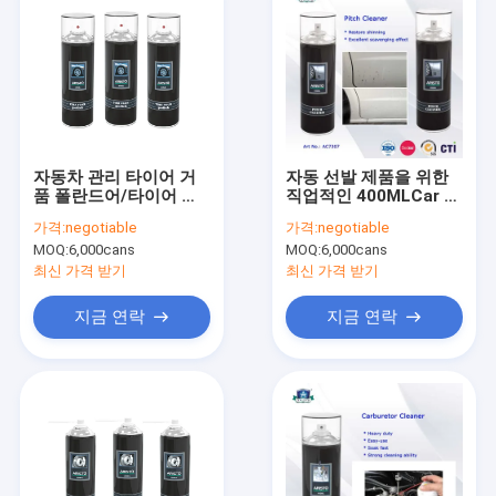
자동차 관리 타이어 거
자동 선발 제품을 위한
품 폴란드어/타이어 세
직업적인 400MLCar 청
탁기술자 살포 차 청결
소 살포 피치 세탁기술
가격:
negotiable
가격:
negotiable
한 선발 제품
자 살포
MOQ:
6,000cans
MOQ:
6,000cans
최신 가격 받기
최신 가격 받기
지금 연락
지금 연락
집
제품
우리 에 관한 것