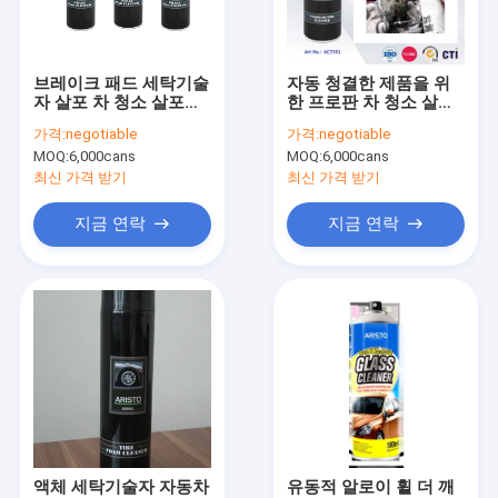
공장 투어
품질 관리
브레이크 패드 세탁기술
자동 청결한 제품을 위
자 살포 차 청소 살포
한 프로판 차 청소 살포
News
500ML Eco 친절하고
400ML 기화기 세탁기
가격:
negotiable
가격:
negotiable
빠른 청소
술자
MOQ:
6,000cans
MOQ:
6,000cans
최신 가격 받기
최신 가격 받기
직물 분무 도장
지금 연락
지금 연락
낙서 분무 도장
아크릴 스프레이 페인트
산업 윤활유
스프레이 페인트를 표시
감적 펜
액체 세탁기술자 자동차
유동적 알로이 휠 더 깨