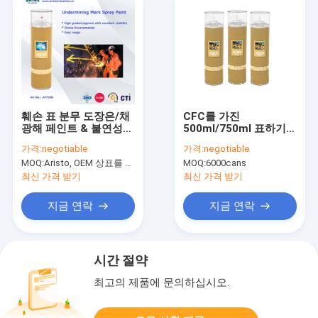
훼손 표 분무 도장은/채
CFC를 가진
광해 페인트 & 불연성
500ml/750ml 표하기
배치 감적을 밖으로 표
페인트 조사 반점 표 분
가격:
negotiable
가격:
negotiable
를 하
무 도장은 해방합니다
MOQ:
Aristo, OEM 상표를 위한 15000cans를 위한 6000cans
MOQ:
6000cans
최신 가격 받기
최신 가격 받기
지금 연락
지금 연락
시간 절약
최고의 제품에 문의하십시오.