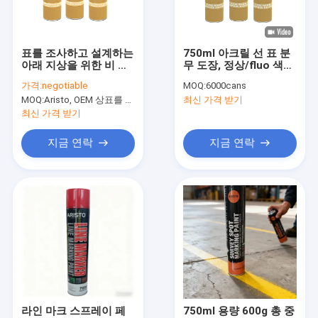
공장 투어
품질 관리
표를 조사하고 설계하는
750ml 아크릴 선 표 분
아래 지상을 위한 비 가
무 도장, 정상/fluo 색깔
News
연물 아래 광업 표하기
을 가진 도로 표하기 분
가격:
negotiable
MOQ:
6000cans
분무 도장
무 도장
MOQ:
Aristo, OEM 상표를 위한 15000cans를 위한 6000cans
최신 가격 받기
최신 가격 받기
직물 분무 도장
지금 연락
지금 연락
낙서 분무 도장
아크릴 스프레이 페인트
산업 윤활유
스프레이 페인트를 표시
감적 펜
라인 마크 스프레이 페
750ml 용량 600g 총 중