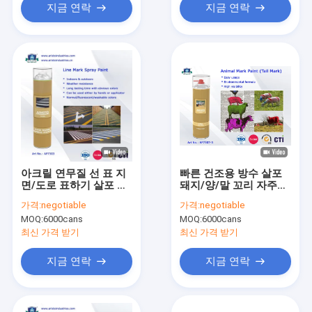
지금 연락
지금 연락
아크릴 연무질 선 표 지
빠른 건조용 방수 살포
면/도로 표하기 살포 회
돼지/양/말 꼬리 자주색
화 750ml 날씨 저항
빨간 녹색을 위한 동물
가격:
negotiable
가격:
negotiable
성 표 페인트
MOQ:
6000cans
MOQ:
6000cans
최신 가격 받기
최신 가격 받기
지금 연락
지금 연락