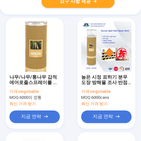
요구 사항 제공
나무/나무/통나무 감적
높은 시정 표하기 분무
에어로졸스프레이를 위
도장 방해물 조사 반점
한 저항하는 갱도지주
연무질 조사 표하기 페
가격:
negotiable
가격:
negotiable
표 분무 도장은 퇴색합
인트 없음 500ml
MOQ:
6000의 깡통
MOQ:
6000cans
니다
최신 가격 받기
최신 가격 받기
지금 연락
지금 연락