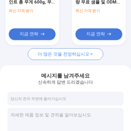
인트 총 무게 600g, 무
량 무료 샘플 및 ODM
수성 페인트
료 샘플 2 조각, 용량
OEM 서비스를 제공하
최신 가격 받기
최신 가격 받기
750ml 내부 및 외부 사
는 임시 마킹 페인트 스
차 청소 살포
용
프레이
자동 배려 제품
지금 연락
지금 연락
전기 세탁기술자 살포
더 많은 것을 전망하십시오
가구 세탁기술자
우레탄 폼 스프레이
메시지를 남겨주세요
실리콘 실 란 트
신속하게 답변 드리겠습니다
스프레이 접착제
폴리우레탄 실란트
개인 건강 제품