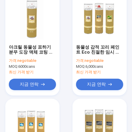
아크릴 동물성 표하기
동물성 감적 꼬리 페인
분무 도장 액체 코팅 빨
트 Eco 친절한 임시 분
간 황록색 주문 색깔
무 도장 높은 시정
가격:
negotiable
가격:
negotiable
500ml
MOQ:
6000cans
MOQ:
6,000cans
최신 가격 받기
최신 가격 받기
지금 연락
지금 연락
집
제품
우리 에 관한 것