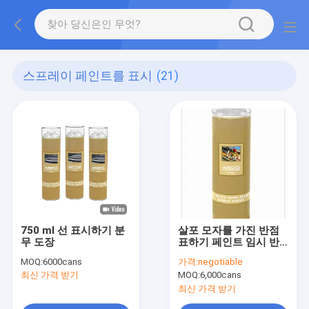
스프레이 페인트를 표시
(21)
750 ml 선 표시하기 분
살포 모자를 가진 반점
무 도장
표하기 페인트 임시 반
점 표에 의하여 거꾸로
MOQ:
6000cans
가격:
negotiable
한 벨브를 조사하십시오
최신 가격 받기
MOQ:
6,000cans
최신 가격 받기