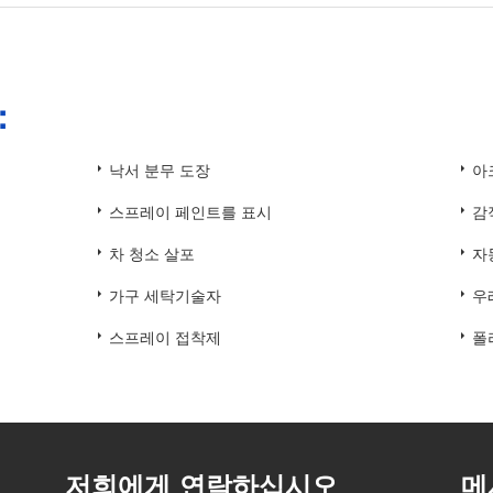
：
낙서 분무 도장
아
스프레이 페인트를 표시
감
차 청소 살포
자
가구 세탁기술자
우
스프레이 접착제
폴
저희에게 연락하십시오
메