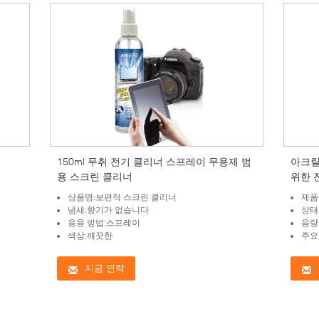
150ml 무취 전기 클리너 스프레이 무용제 범
아크릴
용 스크린 클리너
위한 
상품명:보편적 스크린 클리너
제품
냄새:향기가 없습니다
상태
응용 방법:스프레이
음량:
색상:깨끗한
주요
지금 연락