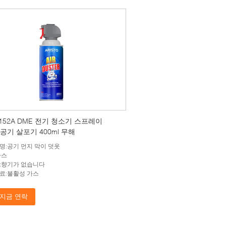
 152A DME 전기 청소기 스프레이
to 공기 살포기 400ml 무해
명:공기 먼지 막이 덧옷
가스
:향기가 없습니다
료:불활성 가스
지금 연락