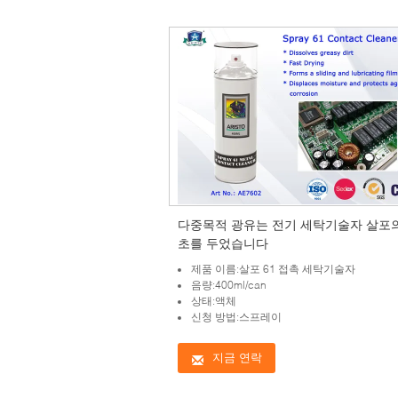
다중목적 광유는 전기 세탁기술자 살포
초를 두었습니다
제품 이름:살포 61 접촉 세탁기술자
음량:400ml/can
상태:액체
신청 방법:스프레이
지금 연락