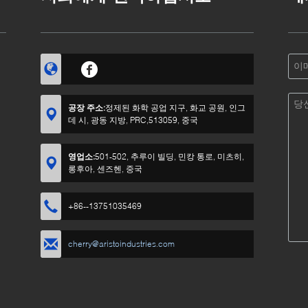
공장 주소:
정제된 화학 공업 지구, 화교 공원, 인그
데 시, 광동 지방, PRC,513059, 중국
영업소:
501-502, 추루이 빌딩, 민캉 통로, 미츠히,
롱후아, 센즈헨, 중국
+86--13751035469
cherry@aristoindustries.com