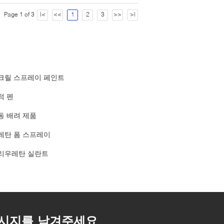
Page 1 of 3
|<
<<
1
2
3
>>
>|
크릴 스프레이 페인트
적 펜
동 배려 제품
레탄 폼 스프레이
리우레탄 실란트
시지를 남겨주세요