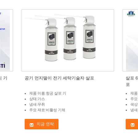
의 기
공기 먼지떨이 전기 세탁기술자 살포
살포 
포
제품 이름:항공 살포 기
제품
상태:가스
주요
냄새:무취
색상
주요 재료:비활성 기체
냄새
지금 연락