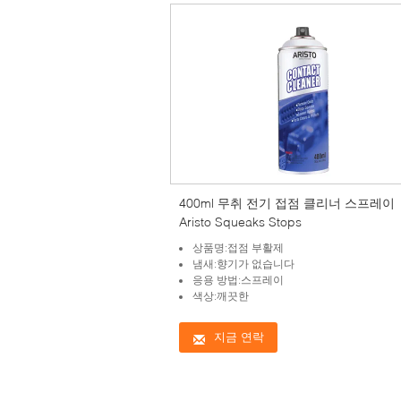
400ml 무취 전기 접점 클리너 스프레이
Aristo Squeaks Stops
상품명:접점 부활제
냄새:향기가 없습니다
응용 방법:스프레이
색상:깨끗한
지금 연락