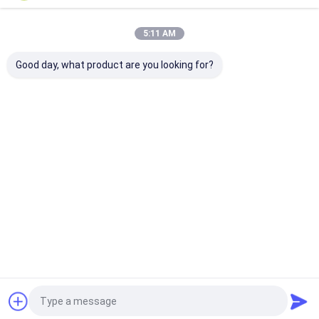
우리의 카테고리
5:11 AM
Good day, what product are you looking for?
직물 분무 도장
낙서 분무 도장
아크릴 스프레이
Desktop Site
홈
사이트맵
사이트맵
개인정보 보호 정책
품질
직물 분무 도장
중국 공장.Copyright © 2026 Aristo Industries
Corporation Limited. All Rights Reserved.