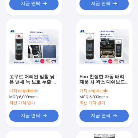
지금 연락
지금 연락
고무로 처리된 밑칠 낮
Eco 친절한 자동 배려
은 냄새 녹 보호 누출 고
제품 차 왁스 대쉬보드
침 살포
폴란드어 Protectant/
가격:
negotiable
가격:
negotiable
조종실 살포 400ml
MOQ:
6,000cans
MOQ:
6,000cans
최신 가격 받기
최신 가격 받기
지금 연락
지금 연락