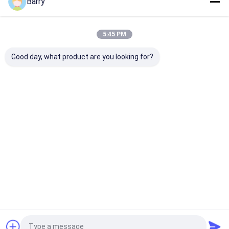
Barry
우리의 카테고리
5:45 PM
Good day, what product are you looking for?
직물 분무 도장
낙서 분무 도장
아크릴 스프레이
Desktop Site
홈
사이트맵
사이트맵
개인정보 보호 정책
품질
직물 분무 도장
중국 공장.Copyright © 2026 Aristo Industries
Corporation Limited. All Rights Reserved.