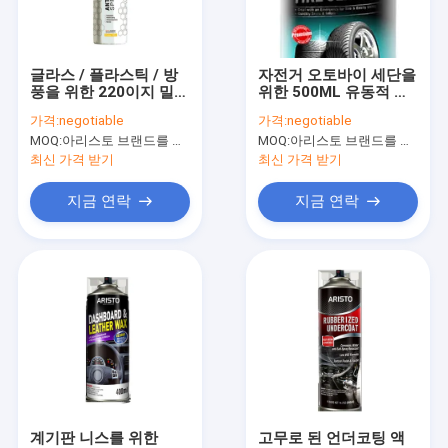
공장 투어
품질 관리
글라스 / 플라스틱 / 방
자전거 오토바이 세단을
풍을 위한 220이지 밀리
위한 500ML 유동적 타
News
람베르트 반대 안개 스
이어 봉합제 비 부식제
가격:
negotiable
가격:
negotiable
프레이 나노 코팅 처리
MOQ:
아리스토 브랜드를 위한 6000 PC, 고객 브랜드를 위한 15000 PC
MOQ:
아리스토 브랜드를 위한 6000 PC, 고객 브랜드를 위한 15000 PC
최신 가격 받기
최신 가격 받기
직물 분무 도장
지금 연락
지금 연락
낙서 분무 도장
아크릴 스프레이 페인트
산업 윤활유
스프레이 페인트를 표시
감적 펜
계기판 니스를 위한
고무로 된 언더코팅 액