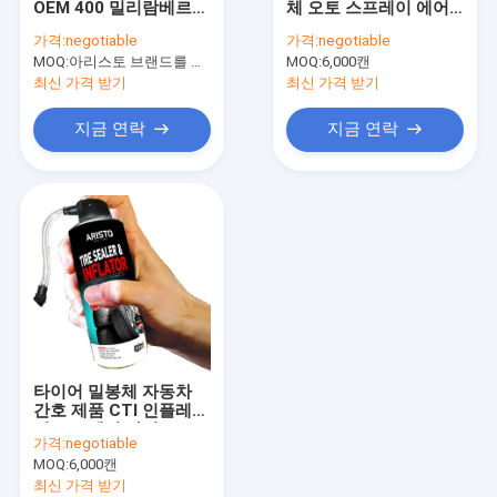
OEM 400 밀리람베르트
체 오토 스프레이 에어
수성 페인트
왁스 가죽 시트 보호기
리스톨 남자 밸브 집중
가격:
negotiable
가격:
negotiable
스프레이
된 노즐
MOQ:
차 청소 살포
아리스토 브랜드를 위한 6000 PC, 고객 브랜드를 위한 15000 PC
MOQ:
6,000캔
최신 가격 받기
최신 가격 받기
자동 배려 제품
지금 연락
지금 연락
전기 세탁기술자 살포
가구 세탁기술자
우레탄 폼 스프레이
실리콘 실 란 트
스프레이 접착제
타이어 밀봉체 자동차
폴리우레탄 실란트
간호 제품 CTI 인플레이
터 스프레이 아리스토
가격:
negotiable
400 밀리람베르트
개인 건강 제품
MOQ:
6,000캔
최신 가격 받기