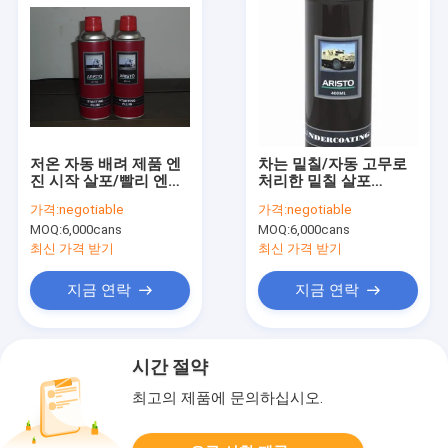
저온 자동 배려 제품 엔
차는 밑칠/자동 고무로
진 시작 살포/빨리 엔진
처리한 밑칠 살포
시작 액체 살포
500ml/1L를 고무로 처
가격:
negotiable
가격:
negotiable
리했습니다
MOQ:
6,000cans
MOQ:
6,000cans
최신 가격 받기
최신 가격 받기
지금 연락
지금 연락
시간 절약
최고의 제품에 문의하십시오.