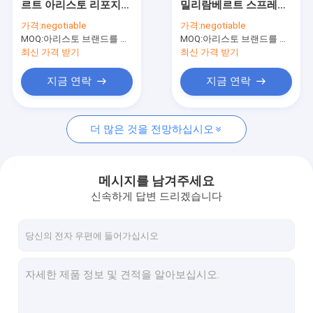
르트 아리스토 리포지션
밀리람베르트 스프레이
수성 페인트
어블 점착제 스프레이
소편 땜 접착제 FCC
가격:
negotiable
가격:
negotiable
MOQ:
차 청소 살포
아리스토 브랜드를 위한 6000 PC, 고객 브랜드를 위한 15000 PC
MOQ:
아리스토 브랜드를 위한 6000 PC, 고객 브랜드를 위한 15000 PC
최신 가격 받기
최신 가격 받기
자동 배려 제품
지금 연락
지금 연락
전기 세탁기술자 살포
더 많은 것을 전망하십시오
가구 세탁기술자
우레탄 폼 스프레이
메시지를 남겨주세요
실리콘 실 란 트
신속하게 답변 드리겠습니다
스프레이 접착제
폴리우레탄 실란트
개인 건강 제품