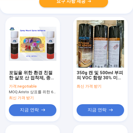
요구 사항 제공
포일을 위한 환경 친절
350g 캔 및 500ml 부피
한 살포 산 접착제, 종이,
의 VOC 함량 30% 미만
의류 500ml는/할 수 있
인 투명 다목적 스프레
가격:
negotiable
최신 가격 받기
습니다
이 접착제
MOQ:
Aristo 상표를 위한 6000pcs, 고객 상표를 위한 15000pcs
최신 가격 받기
지금 연락
지금 연락