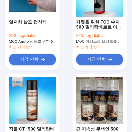
공장 투어
품질 관리
열저항 살포 접착제
카펫을 위한 FCC 수지
500 밀리람베르트 아리
News
스토 과중한 업무 접착
가격:
negotiable
가격:
negotiable
제
MOQ:
Aristo 상표를 위한 6000pcs, 고객 상표를 위한 15000pcs
MOQ:
아리스토 브랜드를 위한 6000 PC, 고객 브랜드를 위한 15000 PC
최신 가격 받기
최신 가격 받기
직물 분무 도장
지금 연락
지금 연락
낙서 분무 도장
아크릴 스프레이 페인트
산업 윤활유
스프레이 페인트를 표시
감적 펜
직물 CTI 500 밀리람베
긴 지속성 무색인 500