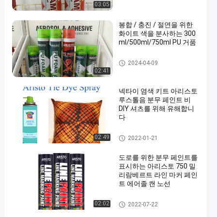
03:05
봉합 / 충진 / 절연을 위한
화이트 색을 분사하는 300
ml/500ml/750ml PU 거품
우레탄 폼 스프레이
2024-04-09
02:41
넥타이 염색 키트 아리스토
루스톨음 분무 페인트 비
DIY 셔츠를 위해 유해합니
다
직물 분무 도장
02:49
2022-01-21
도로를 위한 분무 페인트를
표시하는 아리스토 750 밀
리람베르트 라인 마커 페인
트 에어졸 캔 노선
스프레이 페인트를 표시
02:02
2022-07-22