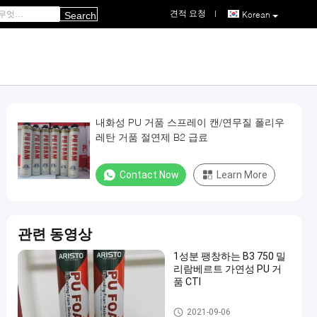
견적 요청
|
Korean
Search
내화성 PU 거품 스프레이 캔/연무질 폴리우
레탄 거품 절연제 B2 급료
Contact Now
Learn More
관련 동영상
1성분 팽창하는 B3 750 밀
리람베르트 가연성 PU 거
품 CTI
우레탄 폼 스프레이
2021-09-06